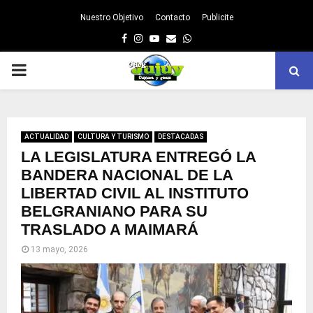
Nuestro Objetivo
Contacto
Publicite
Facebook
Instagram
Youtube
Email
Whatsapp
PRIMARY
MENU
ACTUALIDAD
CULTURA Y TURISMO
DESTACADAS
LA LEGISLATURA ENTREGÓ LA
BANDERA NACIONAL DE LA
LIBERTAD CIVIL AL INSTITUTO
BELGRANIANO PARA SU
TRASLADO A MAIMARÁ
13 mayo, 2026