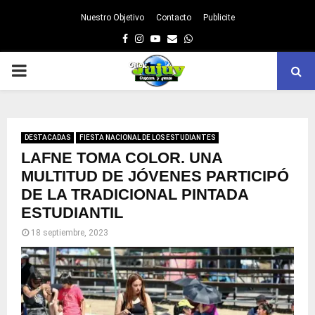
Nuestro Objetivo
Contacto
Publicite
Facebook
Instagram
Youtube
Email
Whatsapp
PRIMARY
MENU
DESTACADAS
FIESTA NACIONAL DE LOS ESTUDIANTES
LAFNE TOMA COLOR. UNA
MULTITUD DE JÓVENES PARTICIPÓ
DE LA TRADICIONAL PINTADA
ESTUDIANTIL
18 septiembre, 2023