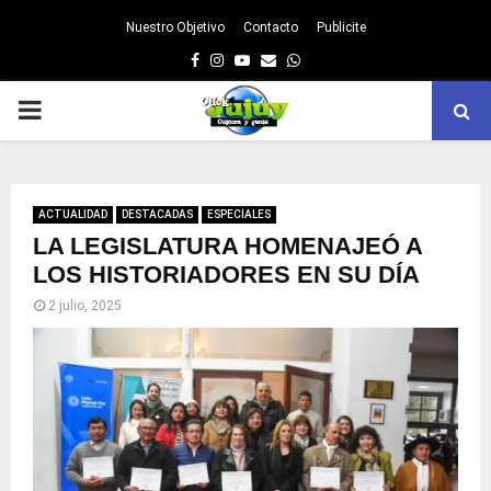
Nuestro Objetivo
Contacto
Publicite
Facebook
Instagram
Youtube
Email
Whatsapp
PRIMARY
MENU
ACTUALIDAD
DESTACADAS
ESPECIALES
LA LEGISLATURA HOMENAJEÓ A
LOS HISTORIADORES EN SU DÍA
2 julio, 2025