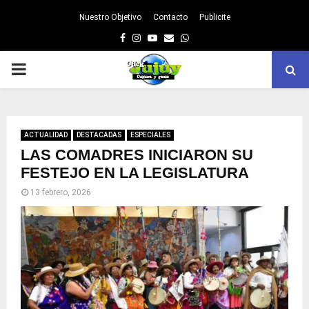
Nuestro Objetivo
Contacto
Publicite
Facebook
Instagram
Youtube
Email
Whatsapp
PRIMARY
MENU
ACTUALIDAD
DESTACADAS
ESPECIALES
LAS COMADRES INICIARON SU
FESTEJO EN LA LEGISLATURA
13 febrero, 2026