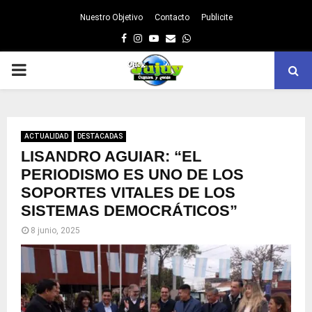
Nuestro Objetivo
Contacto
Publicite
Facebook
Instagram
Youtube
Email
Whatsapp
PRIMARY
MENU
ACTUALIDAD
DESTACADAS
LISANDRO AGUIAR: “EL
PERIODISMO ES UNO DE LOS
SOPORTES VITALES DE LOS
SISTEMAS DEMOCRÁTICOS”
8 junio, 2025