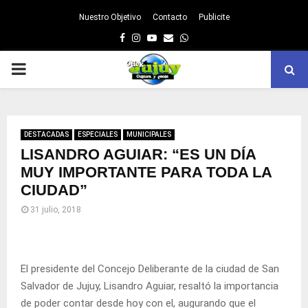
Nuestro Objetivo
Contacto
Publicite
Facebook
Instagram
Youtube
Email
Whatsapp
PRIMARY
MENU
DESTACADAS
ESPECIALES
MUNICIPALES
LISANDRO AGUIAR: “ES UN DÍA
MUY IMPORTANTE PARA TODA LA
CIUDAD”
31 julio, 2018
El presidente del Concejo Deliberante de la ciudad de San
Salvador de Jujuy, Lisandro Aguiar, resaltó la importancia
de poder contar desde hoy con el, augurando que el