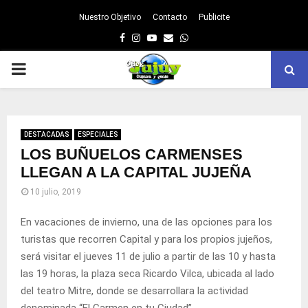
Nuestro Objetivo
Contacto
Publicite
Facebook
Instagram
Youtube
Email
Whatsapp
PRIMARY
MENU
DESTACADAS
ESPECIALES
LOS BUÑUELOS CARMENSES
LLEGAN A LA CAPITAL JUJEÑA
10 julio, 2019
En vacaciones de invierno, una de las opciones para los
turistas que recorren Capital y para los propios jujeños,
será visitar el jueves 11 de julio a partir de las 10 y hasta
las 19 horas, la plaza seca Ricardo Vilca, ubicada al lado
del teatro Mitre, donde se desarrollara la actividad
denominada “El Carmen en tu Ciudad”.