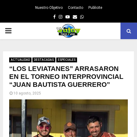
Nuestro Objetivo
Contacto
Publicite
Facebook
Instagram
Youtube
Email
Whatsapp
PRIMARY
MENU
ACTUALIDAD
DESTACADAS
ESPECIALES
“LOS LEVIATANES” ARRASARON
EN EL TORNEO INTERPROVINCIAL
“JUAN BAUTISTA GUERRERO”
10 agosto, 2025