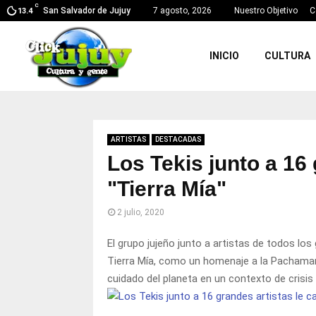
C
San Salvador de Jujuy
7 agosto, 2026
Nuestro Objetivo
C
13.4
INICIO
CULTURA
ARTISTAS
DESTACADAS
Los Tekis junto a 16 
"Tierra Mía"
2 julio, 2020
El grupo jujeño junto a artistas de todos lo
Tierra Mía, como un homenaje a la Pachama
cuidado del planeta en un contexto de crisis 