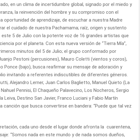
do, en un clima de incertidumbre global, signado por el miedo y
peranza, la reinvención del hombre y su compromiso con el
a oportunidad de aprendizaje, de escuchar a nuestra Madre
orar el cuidado de nuestra Pachamama; raíz, origen y sustento
n este 5 de Julio con la potente voz de 16 grandes artistas que
iencia por el planeta. Con esta nueva versión de “Tierra Mía”,
primeros minutos del 5 de Julio; el grupo conformado por
Juanjo Pestoni (percusiones), Mauro Coletti (vientos y coros),
ho Ponce (bajo), busca reafirmar su mensaje de adoración y
o invitando a referentes indiscutibles de diferentes géneros.
utti, Alejandro Lerner, Juan Carlos Baglietto, Manuel Quieto (La
 Nahuel Pennisi, El Chaqueño Palavecino, Los Nocheros, Sergio
la Leiva, Destino San Javier, Franco Luciani y Fabio Martín
na canción que busca convertirse en bandera: “Puede que tal vez
rpretación, cada uno desde el lugar donde afronta la cuarentena,
nsaje: “Somos nada en este mundo y de nada somos dueños,