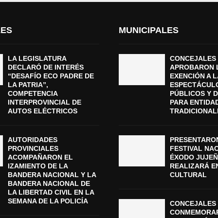
LES
MUNICIPALES
LA LEGISLATURA
CONCEJALES
DECLARÓ DE INTERÉS
APROBARON 
“DESAFÍO ECO PADRE DE
EXENCIÓN A L
LA PATRIA”,
ESPECTÁCUL
COMPETENCIA
PÚBLICOS Y 
INTERPROVINCIAL DE
PARA ENTIDA
AUTOS ELÉCTRICOS
TRADICIONAL
AUTORIDADES
PRESENTARON
PROVINCIALES
FESTIVAL NA
ACOMPAÑARON EL
ÉXODO JUJEÑ
IZAMIENTO DE LA
REALIZARÁ E
BANDERA NACIONAL Y LA
CULTURAL
BANDERA NACIONAL DE
LA LIBERTAD CIVIL EN LA
SEMANA DE LA POLICÍA
CONCEJALES 
CONMEMORAR