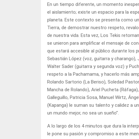
En un tiempo diferente, un momento inespera
el aislamiento; existe un espacio para la es
planeta. Este contexto se presenta como un
Tierra, de demostrar nuestro respeto, reval
de nuestra vida. Esta vez, Los Tekis retorna
se unieron para amplificar el mensaje de conc
que estará accesible al público durante los 
Sebastián López (voz, guitarra y charango), 
Walter Sader (guitarra y segunda voz) y Puc
respeto a la Pachamama, y hacerlo más ampli
Rolando Sartorio (La Beriso), Soledad Pastor
Mancha de Rolando), Ariel Pucheta (Ráfaga),
Galleguillo, Patricia Sosa, Manuel Wirtz, Ánge
(Kapanga) le suman su talento y calidez a u
un mundo mejor, no sea un sueño”.
A lo largo de los 4 minutos que dura la inte
le pone su pasión y compromiso a este me