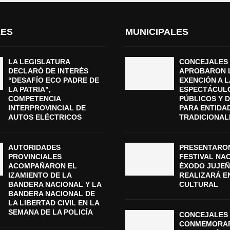
LES
MUNICIPALES
LA LEGISLATURA
CONCEJALES
DECLARÓ DE INTERÉS
APROBARON 
“DESAFÍO ECO PADRE DE
EXENCIÓN A L
LA PATRIA”,
ESPECTÁCUL
COMPETENCIA
PÚBLICOS Y 
INTERPROVINCIAL DE
PARA ENTIDA
AUTOS ELÉCTRICOS
TRADICIONAL
AUTORIDADES
PRESENTARON
PROVINCIALES
FESTIVAL NA
ACOMPAÑARON EL
ÉXODO JUJEÑ
IZAMIENTO DE LA
REALIZARÁ E
BANDERA NACIONAL Y LA
CULTURAL
BANDERA NACIONAL DE
LA LIBERTAD CIVIL EN LA
SEMANA DE LA POLICÍA
CONCEJALES 
CONMEMORAR