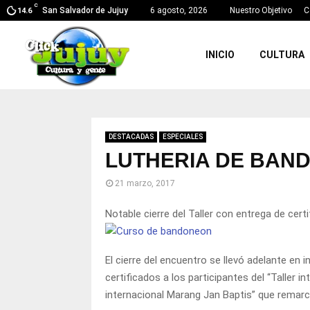
C
San Salvador de Jujuy
6 agosto, 2026
Nuestro Objetivo
C
14.6
INICIO
CULTURA
DESTACADAS
ESPECIALES
LUTHERIA DE BAN
21 marzo, 2017
Notable cierre del Taller con entrega de cert
El cierre del encuentro se llevó adelante en 
certificados a los participantes del “Taller
internacional Marang Jan Baptis” que remarc