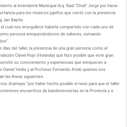
miento al Intendente Municipal Arq. Raúl “Chuli” Jorge por hacer
portancia para los músicos jujeños que contó con la presencia
g Jan Baptis
 el cual nos enorgullece haberla compartido con cada uno de
os como persona enriqueciéndonos de saberes, sumando
dos”.
días del taller, la presencia de una gran persona como el
ndación Clavel Rojo (Holanda) que hizo posible que este gran
ansmitió su conocimiento y experiencias que enriquecen a
r Daniel Vedia y al Profesor Fernando Ariski quienes nos
n las líneas siguientes.
cio Aramayo “por haber hecho posible el nexo para que el taller
osteriores encuentros de bandoneonistas en la Provincia y a