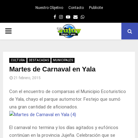
Nuestro Objetivo
Contacto
Publicite
Facebook
Instagram
Youtube
Email
Whatsapp
PRIMARY
MENU
CULTURA
DESTACADAS
MUNICIPALES
Martes de Carnaval en Yala
21 febrero, 2015
Con el encuentro de comparsas el Municipio Ecoturistico
de Yala, chayo el parque automotor. Festejo que sumó
una gran cantidad de aficionados.
El carnaval no termina y los días agitados y eufóricos
continúan en la provincia Jujeña. Celebración que se