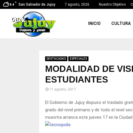
C
San Salvador de Jujuy
7 agosto, 2026
Nuestro Objetivo
C
8.4
INICIO
CULTURA
DESTACADAS
ESPECIALES
MODALIDAD DE VIS
ESTUDIANTES
11 agosto, 2017
El Gobierno de Jujuy dispuso el traslado gra
grado del nivel primario y de todo el nivel se
muestra arranca este jueves 17 en la Ciudad C