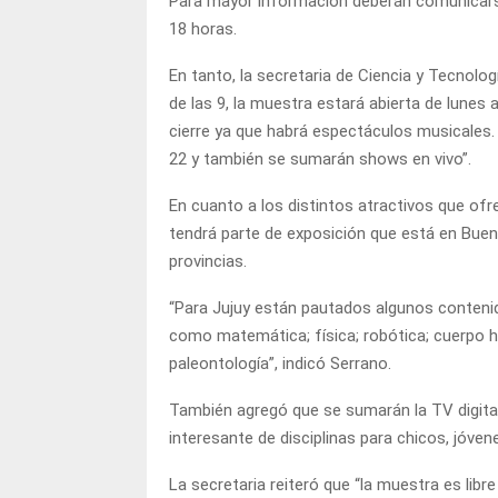
Para mayor información deberán comunicarse
18 horas.
En tanto, la secretaria de Ciencia y Tecnolog
de las 9, la muestra estará abierta de lunes 
cierre ya que habrá espectáculos musicales.
22 y también se sumarán shows en vivo”.
En cuanto a los distintos atractivos que ofr
tendrá parte de exposición que está en Bue
provincias.
“Para Jujuy están pautados algunos contenid
como matemática; física; robótica; cuerpo h
paleontología”, indicó Serrano.
También agregó que se sumarán la TV digita
interesante de disciplinas para chicos, jóvene
La secretaria reiteró que “la muestra es lib