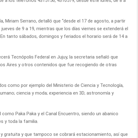
 a los teléfonos 4315156, 4310579, desde este lunes, de 8 a
ía, Miriam Serrano, detalló que “desde el 17 de agosto, a partir
a jueves de 9 a 19, mientras que los días viernes se extenderá el
 En tanto sábados, domingos y feriados el horario será de 14 a
ecerá Tecnópolis Federal en Jujuy, la secretaria señaló que
nos Aires y otros contenidos que fue recogiendo de otras
os como por ejemplo del Ministerio de Ciencia y Tecnología,
umano; ciencia y moda; experiencia en 3D; astronomía y
l como Paka Paka y el Canal Encuentro, siendo un abanico
s y toda la familia.
re y gratuita y que tampoco se cobrará estacionamiento, así que