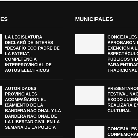
LES
MUNICIPALES
LA LEGISLATURA
CONCEJALES
DECLARÓ DE INTERÉS
APROBARON 
“DESAFÍO ECO PADRE DE
EXENCIÓN A L
LA PATRIA”,
ESPECTÁCUL
COMPETENCIA
PÚBLICOS Y 
INTERPROVINCIAL DE
PARA ENTIDA
AUTOS ELÉCTRICOS
TRADICIONAL
AUTORIDADES
PRESENTARON
PROVINCIALES
FESTIVAL NA
ACOMPAÑARON EL
ÉXODO JUJEÑ
IZAMIENTO DE LA
REALIZARÁ E
BANDERA NACIONAL Y LA
CULTURAL
BANDERA NACIONAL DE
LA LIBERTAD CIVIL EN LA
SEMANA DE LA POLICÍA
CONCEJALES 
CONMEMORAR