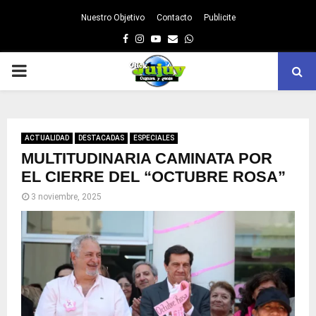
Nuestro Objetivo
Contacto
Publicite
Facebook
Instagram
Youtube
Email
Whatsapp
PRIMARY
MENU
ACTUALIDAD
DESTACADAS
ESPECIALES
MULTITUDINARIA CAMINATA POR
EL CIERRE DEL “OCTUBRE ROSA”
3 noviembre, 2025