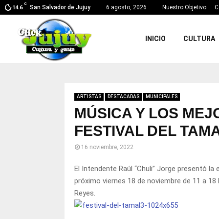
C
San Salvador de Jujuy
6 agosto, 2026
Nuestro Objetivo
C
14.6
INICIO
CULTURA
ARTISTAS
DESTACADAS
MUNICIPALES
MÚSICA Y LOS MEJ
FESTIVAL DEL TAM
16 noviembre, 2022
El Intendente Raúl “Chuli” Jorge presentó la 
próximo viernes 18 de noviembre de 11 a 18 ho
Reyes.