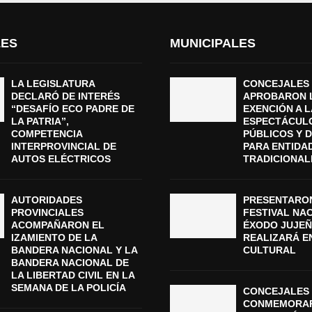
LES
MUNICIPALES
LA LEGISLATURA
CONCEJALES
DECLARÓ DE INTERÉS
APROBARON 
“DESAFÍO ECO PADRE DE
EXENCIÓN A L
LA PATRIA”,
ESPECTÁCUL
COMPETENCIA
PÚBLICOS Y 
INTERPROVINCIAL DE
PARA ENTIDA
AUTOS ELÉCTRICOS
TRADICIONAL
AUTORIDADES
PRESENTARON
PROVINCIALES
FESTIVAL NA
ACOMPAÑARON EL
ÉXODO JUJEÑ
IZAMIENTO DE LA
REALIZARÁ E
BANDERA NACIONAL Y LA
CULTURAL
BANDERA NACIONAL DE
LA LIBERTAD CIVIL EN LA
SEMANA DE LA POLICÍA
CONCEJALES 
CONMEMORAR