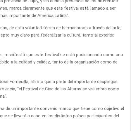
provincia de Jujuy, y sin duda la presencia de los diferentes
ntes, marca claramente que este festival está llamado a ser
 más importante de América Latina”.
sas, de esta voluntad férrea de hermanarnos a través del arte,
to muy claro para federalizar la cultura, tanto al exterior,
cos, manifestó que este festival se está posicionando como uno
ido a la calidad y calidez, tanto de la organización como de
José Fontecilla, afirmó que a partir del importante despliegue
rovincia, “el Festival de Cine de las Alturas se vislumbra como
na”.
irma de un importante convenio marco que tiene como objetivo el
que se llevará a cabo en los distintos países participantes del