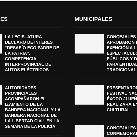
LES
MUNICIPALES
LA LEGISLATURA
CONCEJALES
DECLARÓ DE INTERÉS
APROBARON 
“DESAFÍO ECO PADRE DE
EXENCIÓN A L
LA PATRIA”,
ESPECTÁCUL
COMPETENCIA
PÚBLICOS Y 
INTERPROVINCIAL DE
PARA ENTIDA
AUTOS ELÉCTRICOS
TRADICIONAL
AUTORIDADES
PRESENTARON
PROVINCIALES
FESTIVAL NA
ACOMPAÑARON EL
ÉXODO JUJEÑ
IZAMIENTO DE LA
REALIZARÁ E
BANDERA NACIONAL Y LA
CULTURAL
BANDERA NACIONAL DE
LA LIBERTAD CIVIL EN LA
SEMANA DE LA POLICÍA
CONCEJALES 
CONMEMORAR