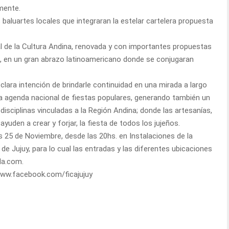
mente.
aluartes locales que integraran la estelar cartelera propuesta
al de la Cultura Andina, renovada y con importantes propuestas
na, en un gran abrazo latinoamericano donde se conjugaran
lara intención de brindarle continuidad en una mirada a largo
la agenda nacional de fiestas populares, generando también un
disciplinas vinculadas a la Región Andina; donde las artesanías,
yuden a crear y forjar, la fiesta de todos los jujeños.
s 25 de Noviembre, desde las 20hs. en Instalaciones de la
 de Jujuy, para lo cual las entradas y las diferentes ubicaciones
da.com.
www.facebook.com/ficajujuy