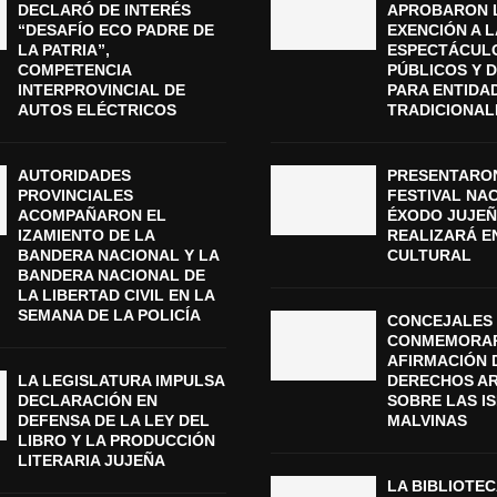
DECLARÓ DE INTERÉS
APROBARON 
“DESAFÍO ECO PADRE DE
EXENCIÓN A L
LA PATRIA”,
ESPECTÁCUL
COMPETENCIA
PÚBLICOS Y 
INTERPROVINCIAL DE
PARA ENTIDA
AUTOS ELÉCTRICOS
TRADICIONAL
AUTORIDADES
PRESENTARON
PROVINCIALES
FESTIVAL NA
ACOMPAÑARON EL
ÉXODO JUJEÑ
IZAMIENTO DE LA
REALIZARÁ E
BANDERA NACIONAL Y LA
CULTURAL
BANDERA NACIONAL DE
LA LIBERTAD CIVIL EN LA
SEMANA DE LA POLICÍA
CONCEJALES 
CONMEMORAR
AFIRMACIÓN 
LA LEGISLATURA IMPULSA
DERECHOS A
DECLARACIÓN EN
SOBRE LAS I
DEFENSA DE LA LEY DEL
MALVINAS
LIBRO Y LA PRODUCCIÓN
LITERARIA JUJEÑA
LA BIBLIOTEC