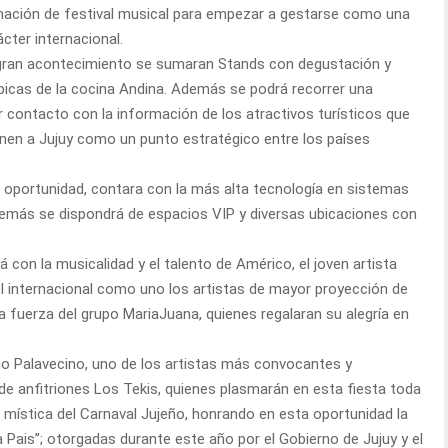
inación de festival musical para empezar a gestarse como una
ácter internacional.
e gran acontecimiento se sumaran Stands con degustación y
picas de la cocina Andina. Además se podrá recorrer una
 contacto con la información de los atractivos turísticos que
ienen a Jujuy como un punto estratégico entre los países
 oportunidad, contara con la más alta tecnología en sistemas
Además se dispondrá de espacios VIP y diversas ubicaciones con
ará con la musicalidad y el talento de Américo, el joven artista
el internacional como uno los artistas de mayor proyección de
la fuerza del grupo MariaJuana, quienes regalaran su alegría en
ño Palavecino, uno de los artistas más convocantes y
 de anfitriones Los Tekis, quienes plasmarán en esta fiesta toda
 la mística del Carnaval Jujeño, honrando en esta oportunidad la
 Pais”; otorgadas durante este año por el Gobierno de Jujuy y el