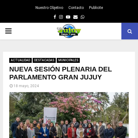
Nuestro Objetivo
Contacto
Publicite
Facebook
Instagram
Youtube
Email
Whatsapp
PRIMARY
MENU
ACTUALIDAD
DESTACADAS
MUNICIPALES
NUEVA SESIÓN PLENARIA DEL
PARLAMENTO GRAN JUJUY
18 mayo, 2024