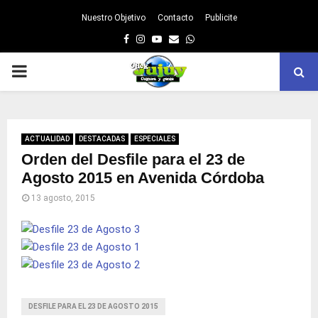
Nuestro Objetivo
Contacto
Publicite
Facebook
Instagram
Youtube
Email
Whatsapp
PRIMARY
MENU
ACTUALIDAD
DESTACADAS
ESPECIALES
Orden del Desfile para el 23 de
Agosto 2015 en Avenida Córdoba
13 agosto, 2015
DESFILE PARA EL 23 DE AGOSTO 2015