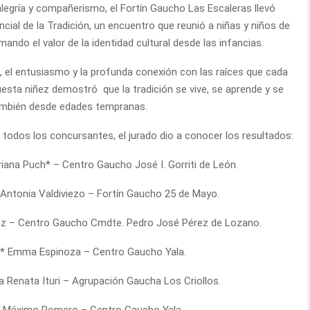
egría y compañerismo, el Fortín Gaucho Las Escaleras llevó
ncial de la Tradición, un encuentro que reunió a niñas y niños de
mando el valor de la identidad cultural desde las infancias.
, el entusiasmo y la profunda conexión con las raíces que cada
uesta niñez demostró que la tradición se vive, se aprende y se
ambién desde edades tempranas.
 todos los concursantes, el jurado dio a conocer los resultados:
Oriana Puch* – Centro Gaucho José I. Gorriti de León.
 Antonia Valdiviezo – Fortín Gaucho 25 de Mayo.
ez – Centro Gaucho Cmdte. Pedro José Pérez de Lozano.
:** Emma Espinoza – Centro Gaucho Yala.
na Renata Ituri – Agrupación Gaucha Los Criollos.
** Máximo Romero – Centro Gaucho Yala.