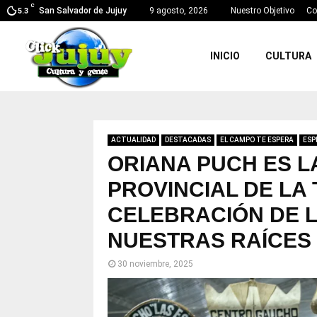
C
San Salvador de Jujuy
9 agosto, 2026
Nuestro Objetivo
Co
5.3
INICIO
CULTURA
ACTUALIDAD
DESTACADAS
EL CAMPO TE ESPERA
ESP
ORIANA PUCH ES L
PROVINCIAL DE LA 
CELEBRACIÓN DE L
NUESTRAS RAÍCES
30 noviembre, 2025