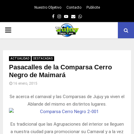
Nuestro Objetivo
Contacto
Publicite
Facebook
Instagram
Youtube
Email
Whatsapp
PRIMARY
MENU
ACTUALIDAD
DESTACADAS
Pasacalles de la Comparsa Cerro
Negro de Maimará
16 enero, 2015
Se acerca el carnaval y las Comparsas de Jujuy ya viven el
Ablande del mismo en distintos lugares.
Es tradicional que las Agrupaciones del interior se lleguen
a nuestra ciudad para promocionar su Carnaval y a la vez