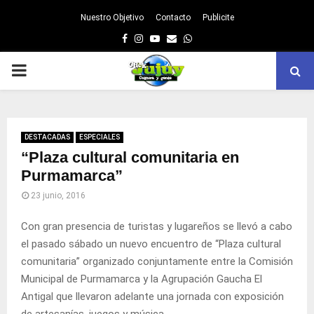
Nuestro Objetivo
Contacto
Publicite
Facebook
Instagram
Youtube
Email
Whatsapp
PRIMARY
MENU
DESTACADAS
ESPECIALES
“Plaza cultural comunitaria en
Purmamarca”
23 junio, 2016
Con gran presencia de turistas y lugareños se llevó a cabo
el pasado sábado un nuevo encuentro de “Plaza cultural
comunitaria” organizado conjuntamente entre la Comisión
Municipal de Purmamarca y la Agrupación Gaucha El
Antigal que llevaron adelante una jornada con exposición
de artesanías, juegos y música.