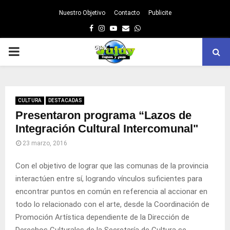
Nuestro Objetivo
Contacto
Publicite
Facebook
Instagram
Youtube
Email
Whatsapp
PRIMARY
MENU
CULTURA
DESTACADAS
Presentaron programa “Lazos de
Integración Cultural Intercomunal"
23 marzo, 2016
Con el objetivo de lograr que las comunas de la provincia
interactúen entre sí, logrando vínculos suficientes para
encontrar puntos en común en referencia al accionar en
todo lo relacionado con el arte, desde la Coordinación de
Promoción Artística dependiente de la Dirección de
Derechos Culturales de la Secretaría de Cultura se