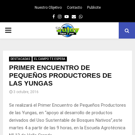
Nuestro Objetivo
Contacto
Publicite
Facebook
Instagram
Youtube
Email
Whatsapp
PRIMARY
MENU
DESTACADAS
EL CAMPO TE ESPERA
PRIMER ENCUENTRO DE
PEQUEÑOS PRODUCTORES DE
LAS YUNGAS
3 octubre, 2016
Se realizará el Primer Encuentro de Pequeños Productores
de las Yungas, en “apoyo al desarrollo de productos
derivados del Uso Sustentable de Bosques Nativos”,este
martes 4 a partir de las 9 horas, en la Escuela Agrotécnica