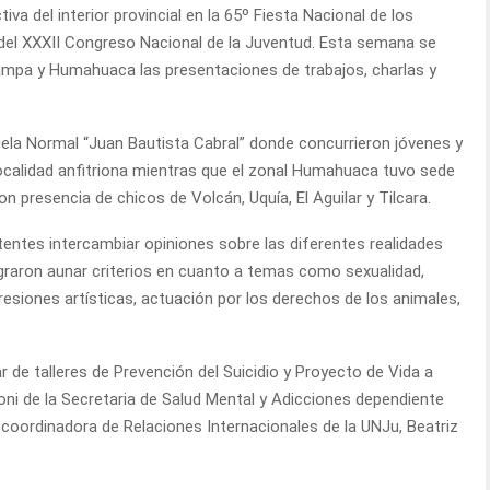
tiva del interior provincial en la 65º Fiesta Nacional de los
s del XXXII Congreso Nacional de la Juventud. Esta semana se
Pampa y Humahuaca las presentaciones de trabajos, charlas y
uela Normal “Juan Bautista Cabral” donde concurrieron jóvenes y
localidad anfitriona mientras que el zonal Humahuaca tuvo sede
 presencia de chicos de Volcán, Uquía, El Aguilar y Tilcara.
tentes intercambiar opiniones sobre las diferentes realidades
graron aunar criterios en cuanto a temas como sexualidad,
resiones artísticas, actuación por los derechos de los animales,
r de talleres de Prevención del Suicidio y Proyecto de Vida a
i de la Secretaria de Salud Mental y Adicciones dependiente
la coordinadora de Relaciones Internacionales de la UNJu, Beatriz