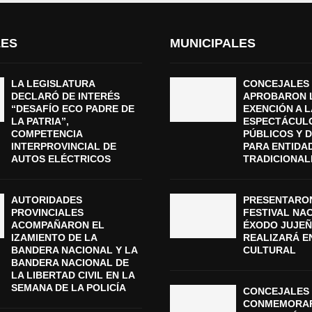
LES
MUNICIPALES
LA LEGISLATURA
CONCEJALES
DECLARÓ DE INTERÉS
APROBARON 
“DESAFÍO ECO PADRE DE
EXENCIÓN A L
LA PATRIA”,
ESPECTÁCUL
COMPETENCIA
PÚBLICOS Y 
INTERPROVINCIAL DE
PARA ENTIDA
AUTOS ELÉCTRICOS
TRADICIONAL
AUTORIDADES
PRESENTARON
PROVINCIALES
FESTIVAL NA
ACOMPAÑARON EL
ÉXODO JUJEÑ
IZAMIENTO DE LA
REALIZARÁ E
BANDERA NACIONAL Y LA
CULTURAL
BANDERA NACIONAL DE
LA LIBERTAD CIVIL EN LA
SEMANA DE LA POLICÍA
CONCEJALES 
CONMEMORAR