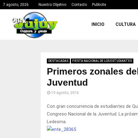
7 agosto, 2026
Nuestro Objetivo
Contacto
Publicite
INICIO
CULTURA
DESTACADAS
FIESTA NACIONAL DE LOS ESTUDIANTES
Primeros zonales de
Juventud
19 agosto, 2016
Con gran concurrencia de estudiantes de Que
Congreso Nacional de la Juventud. La próxi
Ledesma.