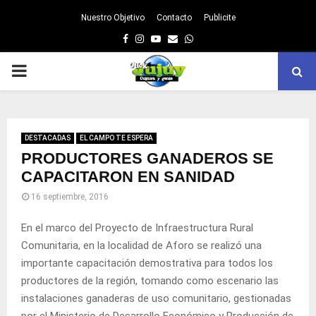
Nuestro Objetivo
Contacto
Publicite
Facebook
Instagram
Youtube
Email
Whatsapp
PRIMARY
MENU
DESTACADAS
EL CAMPO TE ESPERA
PRODUCTORES GANADEROS SE
CAPACITARON EN SANIDAD
16 septiembre, 2016
En el marco del Proyecto de Infraestructura Rural
Comunitaria, en la localidad de Aforo se realizó una
importante capacitación demostrativa para todos los
productores de la región, tomando como escenario las
instalaciones ganaderas de uso comunitario, gestionadas
por el Ministerio de Desarrollo Económico y Producción de