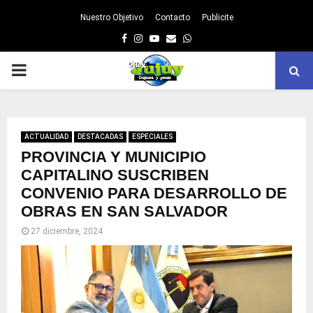
Nuestro Objetivo
Contacto
Publicite
Facebook
Instagram
Youtube
Email
Whatsapp
PRIMARY
MENU
ACTUALIDAD
DESTACADAS
ESPECIALES
PROVINCIA Y MUNICIPIO
CAPITALINO SUSCRIBEN
CONVENIO PARA DESARROLLO DE
OBRAS EN SAN SALVADOR
27 diciembre, 2024