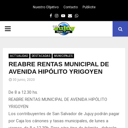
Nuestro Objetivo
Contacto
Publicite
Facebook
Instagram
Youtube
Email
Whatsapp
PRIMARY
MENU
ACTUALIDAD
DESTACADAS
MUNICIPALES
REABRE RENTAS MUNICIPAL DE
AVENIDA HIPÓLITO YRIGOYEN
30 junio, 2020
De 8 a 12.30 hs.
REABRE RENTAS MUNICIPAL DE AVENIDA HIPÓLITO
YRIGOYEN
Los contribuyentes de San Salvador de Jujuy podrán pagar
por Caja los cánones y tasas municipales, de lunes a
viernes, de 8 a 12.30h. Para otro tipo de trámite, deberán