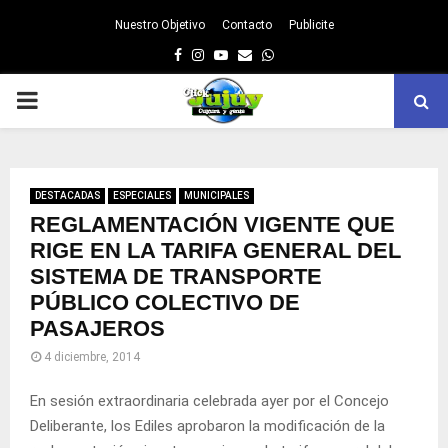
Nuestro Objetivo
Contacto
Publicite
Facebook
Instagram
Youtube
Email
Whatsapp
PRIMARY
MENU
DESTACADAS
ESPECIALES
MUNICIPALES
REGLAMENTACIÓN VIGENTE QUE
RIGE EN LA TARIFA GENERAL DEL
SISTEMA DE TRANSPORTE
PÚBLICO COLECTIVO DE
PASAJEROS
4 diciembre, 2014
En sesión extraordinaria celebrada ayer por el Concejo
Deliberante, los Ediles aprobaron la modificación de la