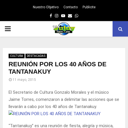
Nuestro Objetivo
Contacto
Publicite
Facebook
Instagram
Youtube
Email
Whatsapp
PRIMARY
MENU
CULTURA
DESTACADAS
REUNIÓN POR LOS 40 AÑOS DE
TANTANAKUY
11 mayo, 2015
El Secretario de Cultura Gonzalo Morales y el músico
Jaime Torres, comenzaron a delimitar las acciones que se
llevarán a cabo por los 40 años de Tantanakuy.
“Tantanakuy” es una reunión de fiesta, alegría y música,