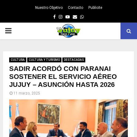
Nuestro Objetivo
Contacto
Publicite
Facebook
Instagram
Youtube
Email
Whatsapp
PRIMARY
MENU
CULTURA
CULTURA Y TURISMO
DESTACADAS
SADIR ACORDÓ CON PARANAI
SOSTENER EL SERVICIO AÉREO
JUJUY – ASUNCIÓN HASTA 2026
11 marzo, 2025