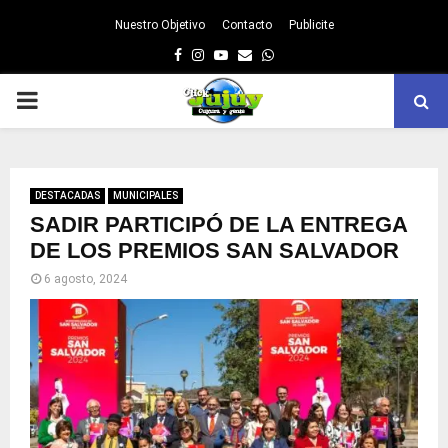
Nuestro Objetivo
Contacto
Publicite
Facebook
Instagram
Youtube
Email
Whatsapp
PRIMARY
MENU
DESTACADAS
MUNICIPALES
SADIR PARTICIPÓ DE LA ENTREGA
DE LOS PREMIOS SAN SALVADOR
6 agosto, 2024