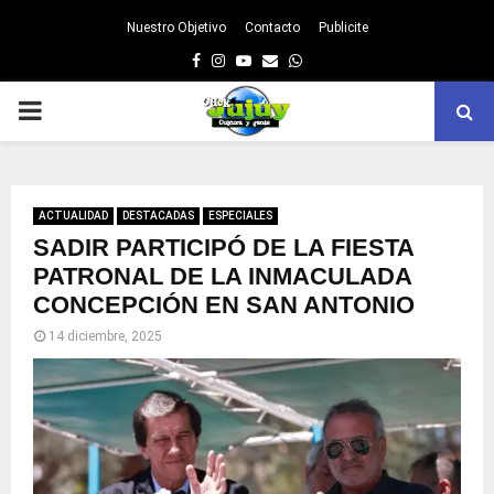
Nuestro Objetivo
Contacto
Publicite
Facebook
Instagram
Youtube
Email
Whatsapp
PRIMARY
MENU
ACTUALIDAD
DESTACADAS
ESPECIALES
SADIR PARTICIPÓ DE LA FIESTA
PATRONAL DE LA INMACULADA
CONCEPCIÓN EN SAN ANTONIO
14 diciembre, 2025