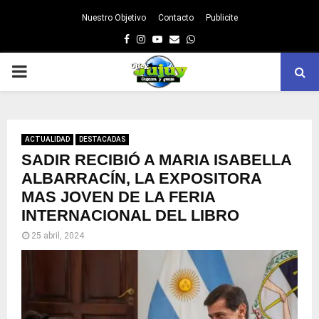
Nuestro Objetivo
Contacto
Publicite
Facebook
Instagram
Youtube
Email
Whatsapp
PRIMARY
MENU
ACTUALIDAD
DESTACADAS
SADIR RECIBIÓ A MARIA ISABELLA
ALBARRACÍN, LA EXPOSITORA
MAS JOVEN DE LA FERIA
INTERNACIONAL DEL LIBRO
25 abril, 2024