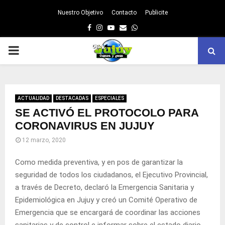
Nuestro Objetivo
Contacto
Publicite
Facebook
Instagram
Youtube
Email
Whatsapp
PRIMARY
MENU
ACTUALIDAD
DESTACADAS
ESPECIALES
SE ACTIVÓ EL PROTOCOLO PARA
CORONAVIRUS EN JUJUY
12 marzo, 2020
Como medida preventiva, y en pos de garantizar la
seguridad de todos los ciudadanos, el Ejecutivo Provincial,
a través de Decreto, declaró la Emergencia Sanitaria y
Epidemiológica en Jujuy y creó un Comité Operativo de
Emergencia que se encargará de coordinar las acciones
sanitarias y de control e informar sobre el estado diario