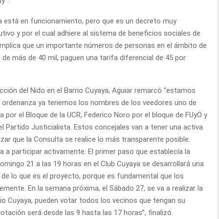
y”.
a está en funcionamiento, pero que es un decreto muy
tivo y por el cual adhiere al sistema de beneficios sociales de
o implica que un importante números de personas en el ámbito de
 de más de 40 mil, paguen una tarifa diferencial de 45 por
cción del Nido en el Barrio Cuyaya, Aguiar remarcó “estamos
la ordenanza ya tenemos los nombres de los veedores uno de
ya por el Bloque de la UCR, Federico Noro por el bloque de FUyO y
l Partido Justicialista. Estos concejales van a tener una activa
izar que la Consulta se realice lo más transparente posible.
 a participar activamente. El primer paso que establecía la
omingo 21 a las 19 horas en el Club Cuyaya se desarrollará una
o de lo que es el proyecto, porque es fundamental que los
remente. En la semana próxima, el Sábado 27, se va a realizar la
rio Cuyaya, pueden votar todos los vecinos que tengan su
ación será desde las 9 hasta las 17 horas”, finalizó.