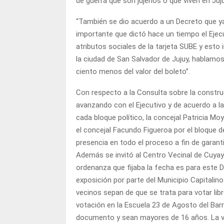
de guerra que son jujeños o que viven en Juju
“También se dio acuerdo a un Decreto que y
importante que dictó hace un tiempo el Ejecu
atributos sociales de la tarjeta SUBE y est
la ciudad de San Salvador de Jujuy, hablamos
ciento menos del valor del boleto”.
Con respecto a la Consulta sobre la constru
avanzando con el Ejecutivo y de acuerdo a 
cada bloque político, la concejal Patricia Mo
el concejal Facundo Figueroa por el bloque de
presencia en todo el proceso a fin de garant
Además se invitó al Centro Vecinal de Cuyaya
ordenanza que fijaba la fecha es para este D
exposición por parte del Municipio Capitalin
vecinos sepan de que se trata para votar lib
votación en la Escuela 23 de Agosto del Bar
documento y sean mayores de 16 años. La vot