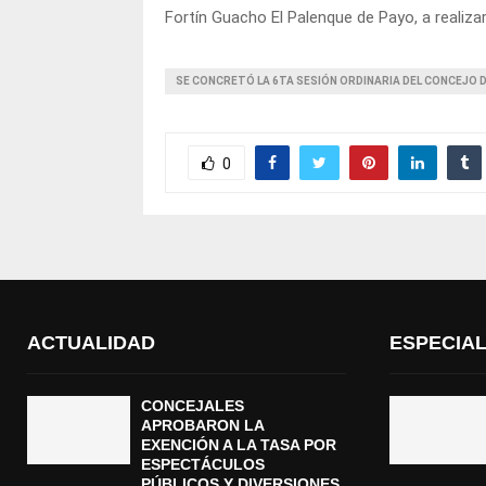
Fortín Guacho El Palenque de Payo, a realiz
SE CONCRETÓ LA 6TA SESIÓN ORDINARIA DEL CONCEJO 
0
ACTUALIDAD
ESPECIA
CONCEJALES
APROBARON LA
EXENCIÓN A LA TASA POR
ESPECTÁCULOS
PÚBLICOS Y DIVERSIONES