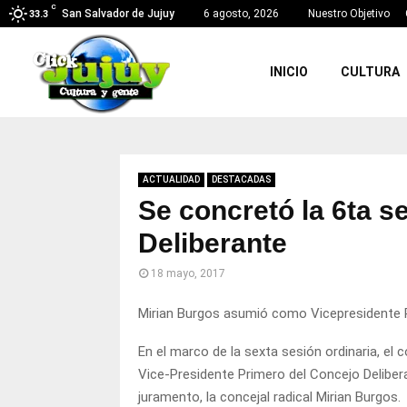
C
San Salvador de Jujuy
6 agosto, 2026
Nuestro Objetivo
33.3
INICIO
CULTURA
ACTUALIDAD
DESTACADAS
Se concretó la 6ta s
Deliberante
18 mayo, 2017
Mirian Burgos asumió como Vicepresidente 
En el marco de la sexta sesión ordinaria, el
Vice-Presidente Primero del Concejo Deliber
juramento, la concejal radical Mirian Burgos.