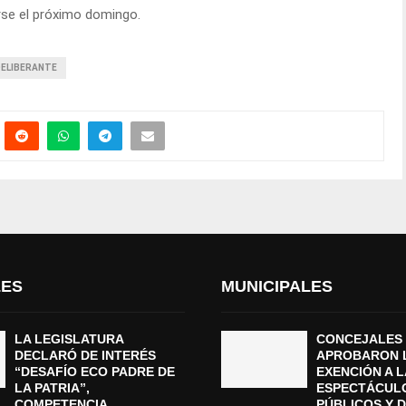
arse el próximo domingo.
DELIBERANTE
LES
MUNICIPALES
LA LEGISLATURA
CONCEJALES
DECLARÓ DE INTERÉS
APROBARON 
“DESAFÍO ECO PADRE DE
EXENCIÓN A L
LA PATRIA”,
ESPECTÁCUL
COMPETENCIA
PÚBLICOS Y 