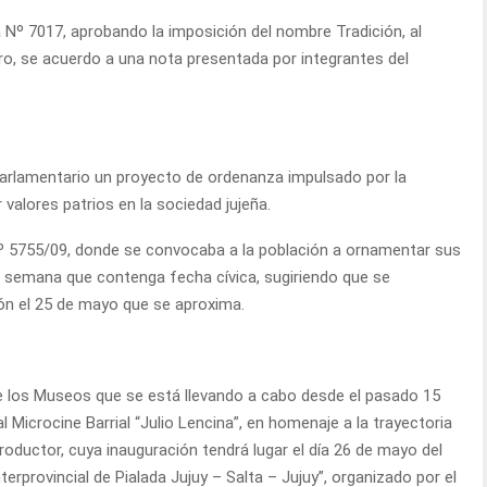
 Nº 7017, aprobando la imposición del nombre Tradición, al
o, se acuerdo a una nota presentada por integrantes del
parlamentario un proyecto de ordenanza impulsado por la
 valores patrios en la sociedad jujeña.
Nº 5755/09, donde se convocaba a la población a ornamentar sus
a semana que contenga fecha cívica, sugiriendo que se
ión el 25 de mayo que se aproxima.
e los Museos que se está llevando a cabo desde el pasado 15
l Microcine Barrial “Julio Lencina”, en homenaje a la trayectoria
roductor, cuya inauguración tendrá lugar el día 26 de mayo del
rprovincial de Pialada Jujuy – Salta – Jujuy”, organizado por el