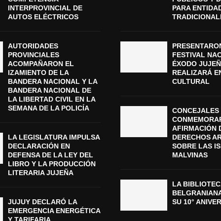
INTERPROVINCIAL DE
PARA ENTIDA
AUTOS ELÉCTRICOS
TRADICIONAL
AUTORIDADES
PRESENTARON
PROVINCIALES
FESTIVAL NA
ACOMPAÑARON EL
ÉXODO JUJEÑ
IZAMIENTO DE LA
REALIZARÁ E
BANDERA NACIONAL Y LA
CULTURAL
BANDERA NACIONAL DE
LA LIBERTAD CIVIL EN LA
SEMANA DE LA POLICÍA
CONCEJALES 
CONMEMORAR
AFIRMACIÓN 
LA LEGISLATURA IMPULSA
DERECHOS A
DECLARACIÓN EN
SOBRE LAS I
DEFENSA DE LA LEY DEL
MALVINAS
LIBRO Y LA PRODUCCIÓN
LITERARIA JUJEÑA
LA BIBLIOTEC
BELGRANIAN
JUJUY DECLARÓ LA
SU 10° ANIVE
EMERGENCIA ENERGÉTICA
Y TARIFARIA