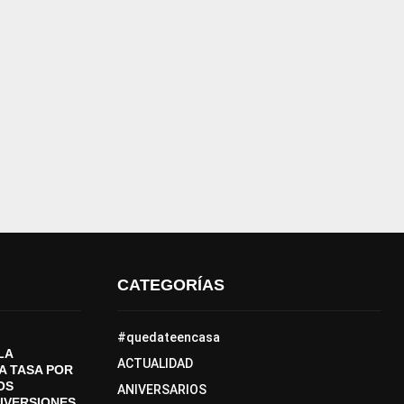
CATEGORÍAS
#quedateencasa
LA
ACTUALIDAD
A TASA POR
OS
ANIVERSARIOS
DIVERSIONES