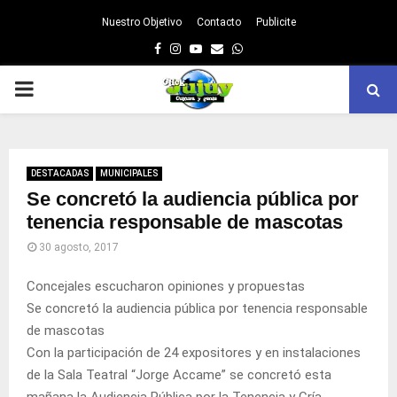
Nuestro Objetivo
Contacto
Publicite
Facebook
Instagram
Youtube
Email
Whatsapp
PRIMARY
MENU
DESTACADAS
MUNICIPALES
Se concretó la audiencia pública por
tenencia responsable de mascotas
30 agosto, 2017
Concejales escucharon opiniones y propuestas
Se concretó la audiencia pública por tenencia responsable
de mascotas
Con la participación de 24 expositores y en instalaciones
de la Sala Teatral “Jorge Accame” se concretó esta
mañana la Audiencia Pública por la Tenencia y Cría