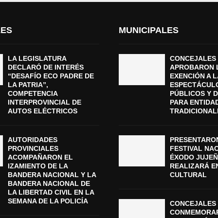
LES
MUNICIPALES
LA LEGISLATURA
CONCEJALES
DECLARÓ DE INTERÉS
APROBARON 
“DESAFÍO ECO PADRE DE
EXENCIÓN A L
LA PATRIA”,
ESPECTÁCUL
COMPETENCIA
PÚBLICOS Y 
INTERPROVINCIAL DE
PARA ENTIDA
AUTOS ELÉCTRICOS
TRADICIONAL
AUTORIDADES
PRESENTARON
PROVINCIALES
FESTIVAL NA
ACOMPAÑARON EL
ÉXODO JUJEÑ
IZAMIENTO DE LA
REALIZARÁ E
BANDERA NACIONAL Y LA
CULTURAL
BANDERA NACIONAL DE
LA LIBERTAD CIVIL EN LA
SEMANA DE LA POLICÍA
CONCEJALES 
CONMEMORAR