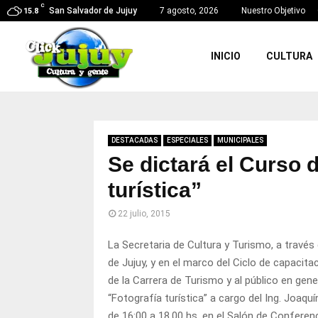
C
San Salvador de Jujuy
7 agosto, 2026
Nuestro Objetivo
15.8
INICIO
CULTURA
DESTACADAS
ESPECIALES
MUNICIPALES
Se dictará el Curso 
turística”
22 julio, 2015
La Secretaria de Cultura y Turismo, a través
de Jujuy, y en el marco del Ciclo de capacita
de la Carrera de Turismo y al público en gene
“Fotografía turística” a cargo del Ing. Joaquín
de 16:00 a 18.00 hs. en el Salón de Conferen