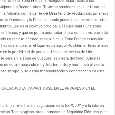
imiento de la Zona Franca, el vicegobernador recalcó los
 viajamos a Buenos Aires. Tuvimos reuniones en la Jefatura de
on la Aduana, con la gente del Ministerio de Producción. Estamos
ra la Quebrada y la Puna, en donde pueda haber venta minorita
ributo. Ese es el objetivo principal. Después habrá una zona
ía en Perico, y que se podrá acomodar ahora con la existencia de
ndo un recinto cerrado, más allá de la Zona Franca extendida
 hay que encontrar el lugar estratégico. Posiblemente esté más
 es la posibilidad de poner la fábrica de celdas de litio,
te será en la zona de Susques, eso está definido”. Además
e se está trabajando muy fuertemente, y hasta acá el viento
este tiempo, y se están materializando y concretando en este
TERESADOS EN CAPACITARSE, EN EL PROGRESO, EN EL
bién se refirió a la inauguración de la EXPOJUY y a la Edición
zación Tecnológicas, 4tas Jornadas de Seguridad Eléctrica y las