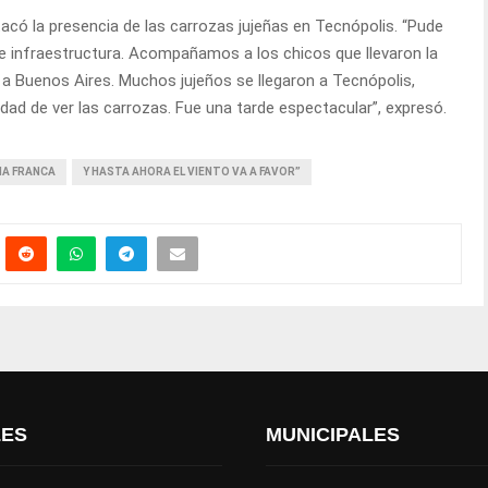
tacó la presencia de las carrozas jujeñas en Tecnópolis. “Pude
o de infraestructura. Acompañamos a los chicos que llevaron la
 a Buenos Aires. Muchos jujeños se llegaron a Tecnópolis,
ad de ver las carrozas. Fue una tarde espectacular”, expresó.
NA FRANCA
Y HASTA AHORA EL VIENTO VA A FAVOR”
LES
MUNICIPALES