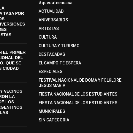
#quedateencasa
LA
ACTUALIDAD
A TASA POR
OS
ANIVERSARIOS
DIVERSIONES
ARTISTAS
DES
ISTAS
CULTURA
CULTURA Y TURISMO
 EL PRIMER
DESTACADAS
CIONAL DEL
O, QUE SE
EL CAMPO TE ESPERA
N CIUDAD
ESPECIALES
FESTIVAL NACIONAL DE DOMA Y FOLKLORE
JESUS MARIA
Y VECINOS
FIESTA NACIONAL DE LOS ESTUDIANTES
ON LA
DE LOS
FIESTA NACIONAL DE LOS ESTUDIANTES
RGENTINOS
MUNICIPALES
SLAS
SIN CATEGORIA