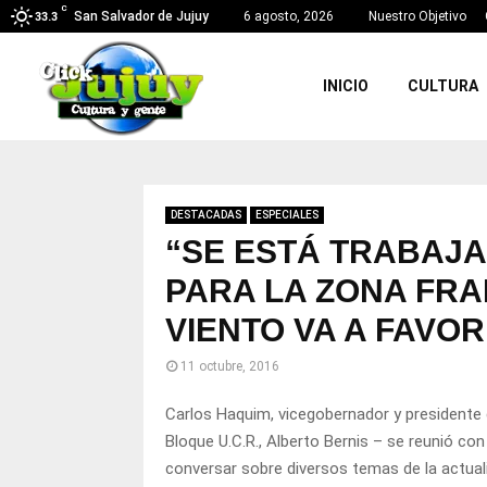
C
San Salvador de Jujuy
6 agosto, 2026
Nuestro Objetivo
33.3
INICIO
CULTURA
DESTACADAS
ESPECIALES
“SE ESTÁ TRABAJ
PARA LA ZONA FRA
VIENTO VA A FAVOR
11 octubre, 2016
Carlos Haquim, vicegobernador y presidente 
Bloque U.C.R., Alberto Bernis – se reunió c
conversar sobre diversos temas de la actualid