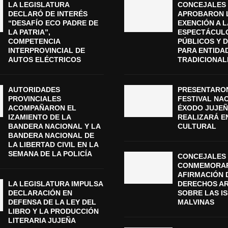
LA LEGISLATURA
CONCEJALES
DECLARÓ DE INTERÉS
APROBARON 
“DESAFÍO ECO PADRE DE
EXENCIÓN A L
LA PATRIA”,
ESPECTÁCUL
COMPETENCIA
PÚBLICOS Y 
INTERPROVINCIAL DE
PARA ENTIDA
AUTOS ELÉCTRICOS
TRADICIONAL
AUTORIDADES
PRESENTARON
PROVINCIALES
FESTIVAL NA
ACOMPAÑARON EL
ÉXODO JUJEÑ
IZAMIENTO DE LA
REALIZARÁ E
BANDERA NACIONAL Y LA
CULTURAL
BANDERA NACIONAL DE
LA LIBERTAD CIVIL EN LA
SEMANA DE LA POLICÍA
CONCEJALES 
CONMEMORAR
AFIRMACIÓN 
LA LEGISLATURA IMPULSA
DERECHOS A
DECLARACIÓN EN
SOBRE LAS I
DEFENSA DE LA LEY DEL
MALVINAS
LIBRO Y LA PRODUCCIÓN
LITERARIA JUJEÑA