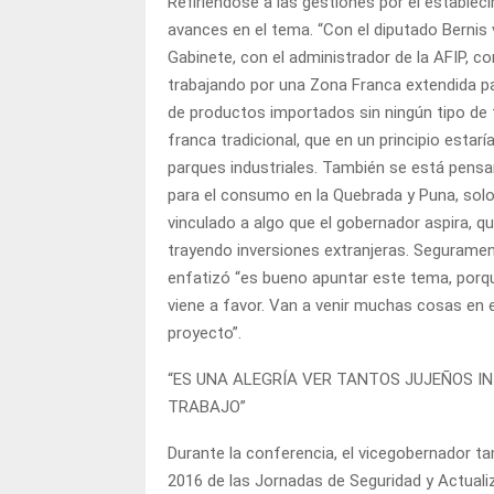
Refiriéndose a las gestiones por el establec
avances en el tema. “Con el diputado Bernis
Gabinete, con el administrador de la AFIP, c
trabajando por una Zona Franca extendida pa
de productos importados sin ningún tipo de t
franca tradicional, que en un principio estar
parques industriales. También se está pensa
para el consumo en la Quebrada y Puna, solo
vinculado a algo que el gobernador aspira, que
trayendo inversiones extranjeras. Seguramen
enfatizó “es bueno apuntar este tema, porqu
viene a favor. Van a venir muchas cosas en 
proyecto”.
“ES UNA ALEGRÍA VER TANTOS JUJEÑOS IN
TRABAJO”
Durante la conferencia, el vicegobernador tam
2016 de las Jornadas de Seguridad y Actuali