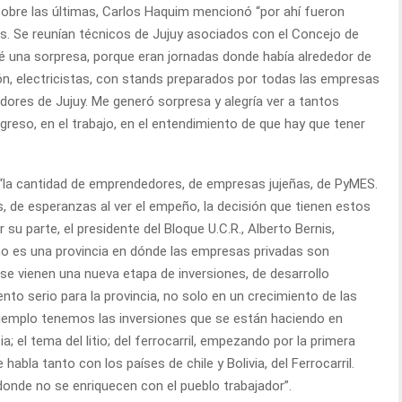
Sobre las últimas, Carlos Haquim mencionó “por ahí fueron
s. Se reunían técnicos de Jujuy asociados con el Concejo de
evé una sorpresa, porque eran jornadas donde había alrededor de
ón, electricistas, con stands preparados por todas las empresas
dores de Jujuy. Me generó sorpresa y alegría ver a tantos
greso, en el trabajo, en el entendimiento de que hay que tener
“la cantidad de emprendedores, de empresas jujeñas, de PyMES.
s, de esperanzas al ver el empeño, la decisión que tienen estos
 su parte, el presidente del Bloque U.C.R., Alberto Bernis,
 no es una provincia en dónde las empresas privadas son
 se vienen una nueva etapa de inversiones, de desarrollo
nto serio para la provincia, no solo en un crecimiento de las
jemplo tenemos las inversiones que se están haciendo en
cia; el tema del litio; del ferrocarril, empezando por la primera
bla tanto con los países de chile y Bolivia, del Ferrocarril.
donde no se enriquecen con el pueblo trabajador”.