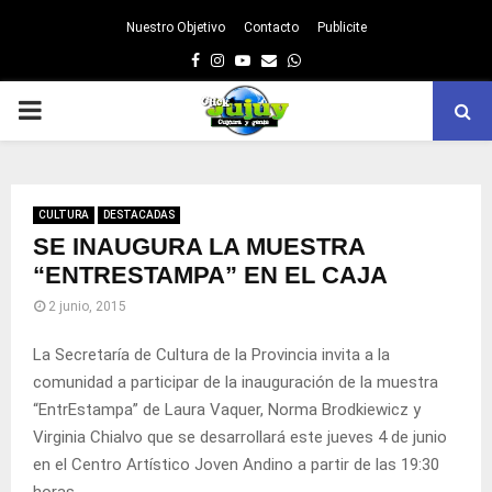
Nuestro Objetivo
Contacto
Publicite
Facebook
Instagram
Youtube
Email
Whatsapp
PRIMARY
MENU
CULTURA
DESTACADAS
SE INAUGURA LA MUESTRA
“ENTRESTAMPA” EN EL CAJA
2 junio, 2015
La Secretaría de Cultura de la Provincia invita a la
comunidad a participar de la inauguración de la muestra
“EntrEstampa” de Laura Vaquer, Norma Brodkiewicz y
Virginia Chialvo que se desarrollará este jueves 4 de junio
en el Centro Artístico Joven Andino a partir de las 19:30
horas.