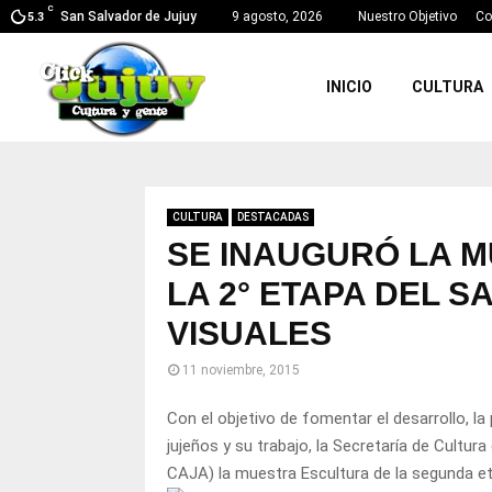
C
San Salvador de Jujuy
9 agosto, 2026
Nuestro Objetivo
Co
5.3
INICIO
CULTURA
CULTURA
DESTACADAS
SE INAUGURÓ LA 
LA 2° ETAPA DEL S
VISUALES
11 noviembre, 2015
Con el objetivo de fomentar el desarrollo, la
jujeños y su trabajo, la Secretaría de Cultur
CAJA) la muestra Escultura de la segunda eta