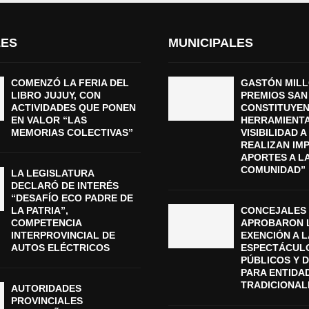
LES
MUNICIPALES
COMENZÓ LA FERIA DEL
GASTÓN MILL
LIBRO JUJUY, CON
PREMIOS SAN
ACTIVIDADES QUE PONEN
CONSTITUYEN
EN VALOR “LAS
HERRAMIENTA
MEMORIAS COLECTIVAS”
VISIBILIDAD 
REALIZAN IM
APORTES A L
COMUNIDAD”
LA LEGISLATURA
DECLARÓ DE INTERÉS
“DESAFÍO ECO PADRE DE
LA PATRIA”,
CONCEJALES
COMPETENCIA
APROBARON 
INTERPROVINCIAL DE
EXENCIÓN A L
AUTOS ELÉCTRICOS
ESPECTÁCUL
PÚBLICOS Y 
PARA ENTIDA
TRADICIONAL
AUTORIDADES
PROVINCIALES