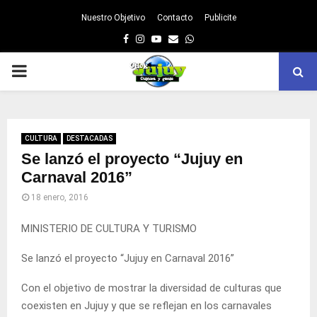
Nuestro Objetivo
Contacto
Publicite
Facebook
Instagram
Youtube
Email
Whatsapp
PRIMARY
MENU
CULTURA
DESTACADAS
Se lanzó el proyecto “Jujuy en
Carnaval 2016”
18 enero, 2016
MINISTERIO DE CULTURA Y TURISMO
Se lanzó el proyecto “Jujuy en Carnaval 2016”
Con el objetivo de mostrar la diversidad de culturas que
coexisten en Jujuy y que se reflejan en los carnavales