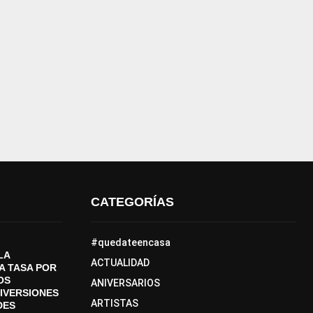
CATEGORÍAS
#quedateencasa
LA
ACTUALIDAD
A TASA POR
OS
ANIVERSARIOS
DIVERSIONES
ARTISTAS
DES