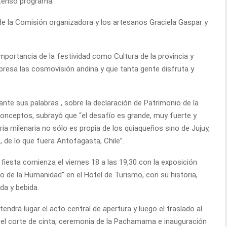
xtenso programa.
de la Comisión organizadora y los artesanos Graciela Gaspar y
mportancia de la festividad como Cultura de la provincia y
expresa las cosmovisión andina y que tanta gente disfruta y
ante sus palabras , sobre la declaración de Patrimonio de la
onceptos, subrayó que “el desafío es grande, muy fuerte y
ia milenaria no sólo es propia de los quiaqueños sino de Jujuy,
a, de lo que fuera Antofagasta, Chile”.
 fiesta comienza el viernes 18 a las 19,30 con la exposición
 de la Humanidad” en el Hotel de Turismo, con su historia,
da y bebida.
tendrá lugar el acto central de apertura y luego el traslado al
á el corte de cinta, ceremonia de la Pachamama e inauguración