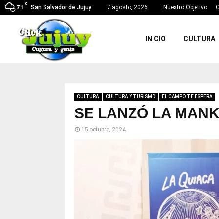
C
San Salvador de Jujuy
7 agosto, 2026
Nuestro Objetivo
C
7.1
INICIO
CULTURA
CULTURA
CULTURA Y TURISMO
EL CAMPO TE ESPERA
SE LANZÓ LA MANK
15 octubre, 2024