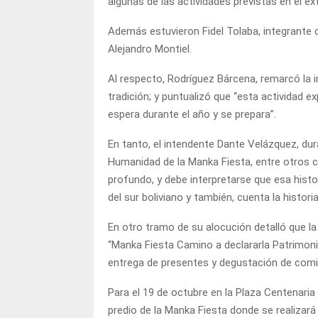
algunas de las actividades previstas en el e
Además estuvieron Fidel Tolaba, integrante 
Alejandro Montiel.
Al respecto, Rodríguez Bárcena, remarcó la i
tradición; y puntualizó que “esta actividad 
espera durante el año y se prepara”.
En tanto, el intendente Dante Velázquez, dur
Humanidad de la Manka Fiesta, entre otros c
profundo, y debe interpretarse que esa histor
del sur boliviano y también, cuenta la histori
En otro tramo de su alocución detalló que la
“Manka Fiesta Camino a declararla Patrimonio
entrega de presentes y degustación de comi
Para el 19 de octubre en la Plaza Centenaria 
predio de la Manka Fiesta donde se realizar