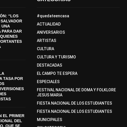
ÓN: “LOS
#quedateencasa
 SALVADOR
ACTUALIDAD
 UNA
 PARA DAR
ANIVERSARIOS
A QUIENES
ARTISTAS
PORTANTES
A
CULTURA
CULTURA Y TURISMO
DESTACADAS
LA
EL CAMPO TE ESPERA
A TASA POR
ESPECIALES
OS
DIVERSIONES
FESTIVAL NACIONAL DE DOMA Y FOLKLORE
DES
JESUS MARIA
ISTAS
FIESTA NACIONAL DE LOS ESTUDIANTES
FIESTA NACIONAL DE LOS ESTUDIANTES
 EL PRIMER
MUNICIPALES
CIONAL DEL
O, QUE SE