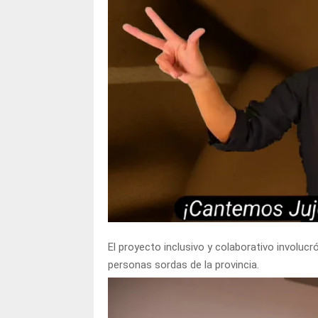
El proyecto inclusivo y colaborativo involuc
personas sordas de la provincia.