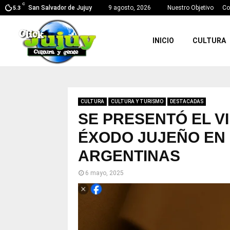
C
San Salvador de Jujuy
9 agosto, 2026
Nuestro Objetivo
Co
5.3
INICIO
CULTURA
CULTURA
CULTURA Y TURISMO
DESTACADAS
SE PRESENTÓ EL VI
ÉXODO JUJEÑO EN
ARGENTINAS
6 mayo, 2025