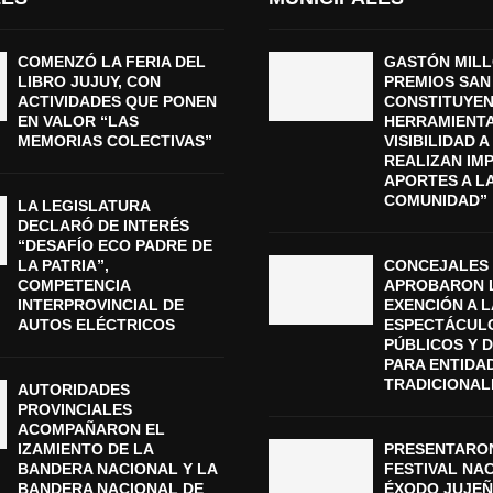
COMENZÓ LA FERIA DEL
GASTÓN MILL
LIBRO JUJUY, CON
PREMIOS SAN
ACTIVIDADES QUE PONEN
CONSTITUYEN
EN VALOR “LAS
HERRAMIENTA
MEMORIAS COLECTIVAS”
VISIBILIDAD 
REALIZAN IM
APORTES A L
COMUNIDAD”
LA LEGISLATURA
DECLARÓ DE INTERÉS
“DESAFÍO ECO PADRE DE
LA PATRIA”,
CONCEJALES
COMPETENCIA
APROBARON 
INTERPROVINCIAL DE
EXENCIÓN A L
AUTOS ELÉCTRICOS
ESPECTÁCUL
PÚBLICOS Y 
PARA ENTIDA
TRADICIONAL
AUTORIDADES
PROVINCIALES
ACOMPAÑARON EL
IZAMIENTO DE LA
PRESENTARON
BANDERA NACIONAL Y LA
FESTIVAL NA
BANDERA NACIONAL DE
ÉXODO JUJEÑ