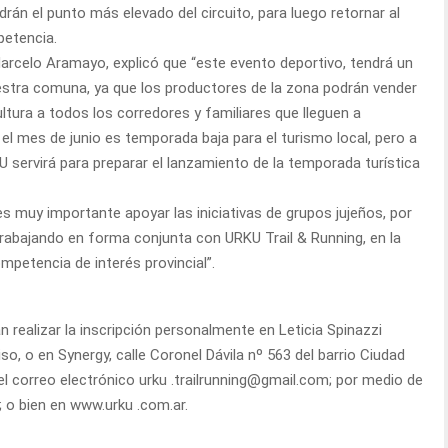
rán el punto más elevado del circuito, para luego retornar al
petencia.
rcelo Aramayo, explicó que “este evento deportivo, tendrá un
estra comuna, ya que los productores de la zona podrán vender
tura a todos los corredores y familiares que lleguen a
l mes de junio es temporada baja para el turismo local, pero a
 servirá para preparar el lanzamiento de la temporada turística
es muy importante apoyar las iniciativas de grupos jujeños, por
abajando en forma conjunta con URKU Trail & Running, en la
mpetencia de interés provincial”.
án realizar la inscripción personalmente en Leticia Spinazzi
so, o en Synergy, calle Coronel Dávila nº 563 del barrio Ciudad
l correo electrónico urku .trailrunning@gmail.com; por medio de
 o bien en www.urku .com.ar.