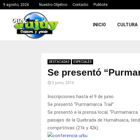
9 agosto, 2026
Nuestro Objetivo
Contacto
Publicite
INICIO
CULTURA
DESTACADAS
ESPECIALES
Se presentó “Purmam
3 junio, 2016
Inscripciones hasta el 9 de junio
Se presentó “Purmamarca Trail”
Se presentó a la prensa local, “Purmamarca T
paisajes de la Quebrada de Humahuaca, tendrá
competitivas (21k y 42k).