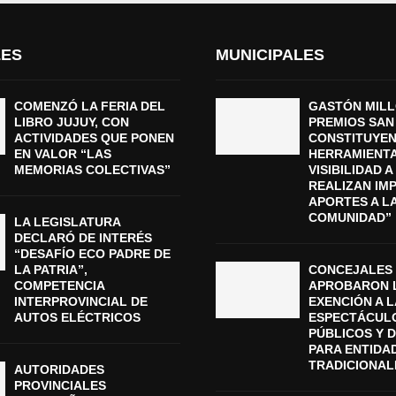
LES
MUNICIPALES
COMENZÓ LA FERIA DEL
GASTÓN MILL
LIBRO JUJUY, CON
PREMIOS SAN
ACTIVIDADES QUE PONEN
CONSTITUYEN
EN VALOR “LAS
HERRAMIENTA
MEMORIAS COLECTIVAS”
VISIBILIDAD 
REALIZAN IM
APORTES A L
COMUNIDAD”
LA LEGISLATURA
DECLARÓ DE INTERÉS
“DESAFÍO ECO PADRE DE
LA PATRIA”,
CONCEJALES
COMPETENCIA
APROBARON 
INTERPROVINCIAL DE
EXENCIÓN A L
AUTOS ELÉCTRICOS
ESPECTÁCUL
PÚBLICOS Y 
PARA ENTIDA
TRADICIONAL
AUTORIDADES
PROVINCIALES