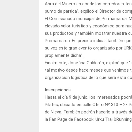
Abra del Minero en donde los corredores tend
punto de partida”, explicó el Director de com
El Comisionado municipal de Purmamarca, Ma
elevado valor turístico y económico para nu
sus productos y también mostrar nuestra cul
Purmamarca. Es preciso indicar también que e
su vez este gran evento organizado por URKU
propiamente dicha”.
Finalmente, Josefina Calderón, explicó que “
tal motivo desde hace meses que venimos tr
organización logística de lo que será esta co
Inscripciones
Hasta el día 9 de junio, los interesados podr
Pilates, ubicado en calle Otero Nº 310 – 2º Pi
de Nieva. También podrán hacerlo a través de
la Fan Page de Facebook: Urku Trail&Running;