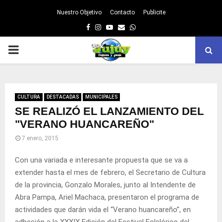
Nuestro Objetivo
Contacto
Publicite
Facebook
Instagram
Youtube
Email
Whatsapp
PRIMARY
MENU
CULTURA
DESTACADAS
MUNICIPALES
SE REALIZÓ EL LANZAMIENTO DEL
"VERANO HUANCAREÑO"
7 enero, 2015
Con una variada e interesante propuesta que se va a
extender hasta el mes de febrero, el Secretario de Cultura
de la provincia, Gonzalo Morales, junto al Intendente de
Abra Pampa, Ariel Machaca, presentaron el programa de
actividades que darán vida el “Verano huancareño”, en
adhesión a la XXXIX Edición del Festival Folclórico del