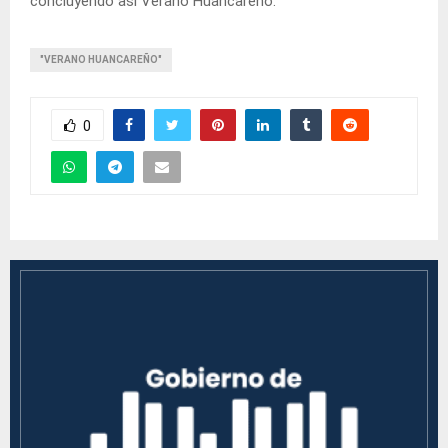
concluyendo así Verano Huancareño.
"VERANO HUANCAREÑO"
0