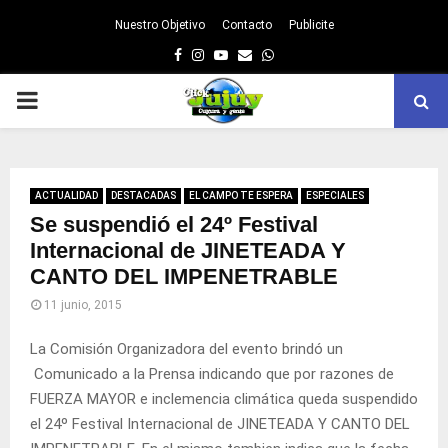
Nuestro Objetivo
Contacto
Publicite
Facebook
Instagram
Youtube
Email
Whatsapp
PRIMARY
MENU
ACTUALIDAD
DESTACADAS
EL CAMPO TE ESPERA
ESPECIALES
Se suspendió el 24º Festival
Internacional de JINETEADA Y
CANTO DEL IMPENETRABLE
11 junio, 2015
La Comisión Organizadora del evento brindó un
Comunicado a la Prensa indicando que por razones de
FUERZA MAYOR e inclemencia climática queda suspendido
el 24º Festival Internacional de JINETEADA Y CANTO DEL