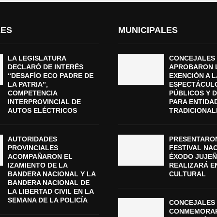
LES
MUNICIPALES
LA LEGISLATURA
CONCEJALES
DECLARÓ DE INTERÉS
APROBARON 
“DESAFÍO ECO PADRE DE
EXENCIÓN A L
LA PATRIA”,
ESPECTÁCUL
COMPETENCIA
PÚBLICOS Y 
INTERPROVINCIAL DE
PARA ENTIDA
AUTOS ELÉCTRICOS
TRADICIONAL
AUTORIDADES
PRESENTARON
PROVINCIALES
FESTIVAL NA
ACOMPAÑARON EL
ÉXODO JUJEÑ
IZAMIENTO DE LA
REALIZARÁ E
BANDERA NACIONAL Y LA
CULTURAL
BANDERA NACIONAL DE
LA LIBERTAD CIVIL EN LA
SEMANA DE LA POLICÍA
CONCEJALES 
CONMEMORAR