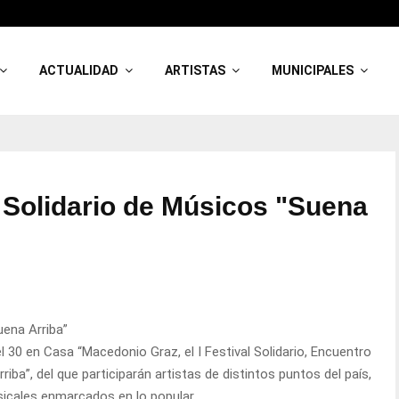
ACTUALIDAD
ARTISTAS
MUNICIPALES
al Solidario de Músicos "Suena
uena Arriba”
el 30 en Casa “Macedonio Graz, el I Festival Solidario, Encuentro
a”, del que participarán artistas de distintos puntos del país,
icales enmarcados en lo popular.