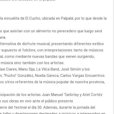
 la escuelita de El Cucho, ubicada en Palpalá; por lo que desde la
es que asistan con un alimento no perecedero que luego será
ria.
ternativa de disfrute musical, presentando diferentes estilos
or supuesto el folclore, con interpretaciones tanto de músicos
ional, como mediante nuevas bandas que vienen surgiendo,
 música sino también con los artistas.
axi Ciares, Manu Sija, La Vilca Band, José Simón y los
n, “Pucho” González, Noelia Gareca, Carlos Vargas Encuentros
os otros referentes de la música popular de nuestra provincia,
cipación de los artistas Juan Manuel Tarilotay y Ariel Cortéz
n sus obras en vivo ante el público presente.
rre del festival el día 30. Además, durante la jornada del
e taller y disertaciones destinadas a músicos e interesados en