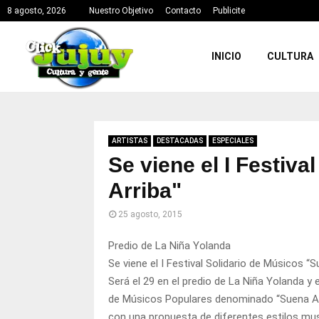
8 agosto, 2026
Nuestro Objetivo
Contacto
Publicite
INICIO
CULTURA
ARTISTAS
DESTACADAS
ESPECIALES
Se viene el I Festiv
Arriba"
25 agosto, 2015
Predio de La Niña Yolanda
Se viene el I Festival Solidario de Músicos “S
Será el 29 en el predio de La Niña Yolanda y 
de Músicos Populares denominado “Suena Arrib
con una propuesta de diferentes estilos mus