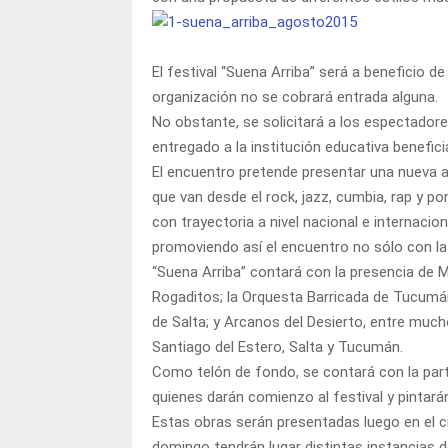
El festival “Suena Arriba” será a beneficio de
organización no se cobrará entrada alguna.
No obstante, se solicitará a los espectador
entregado a la institución educativa beneficia
El encuentro pretende presentar una nueva al
que van desde el rock, jazz, cumbia, rap y p
con trayectoria a nivel nacional e internac
promoviendo así el encuentro no sólo con la
“Suena Arriba” contará con la presencia de M
Rogaditos; la Orquesta Barricada de Tucumá
de Salta; y Arcanos del Desierto, entre much
Santiago del Estero, Salta y Tucumán.
Como telón de fondo, se contará con la parti
quienes darán comienzo al festival y pintará
Estas obras serán presentadas luego en el cie
domingo tendrán lugar distintas instancias d