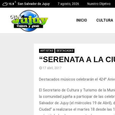
C
San Salvador de Jujuy
7 agosto, 2026
Nuestro Objetivo
15.8
INICIO
CULTURA
ARTISTAS
DESTACADAS
“SERENATA A LA C
17 abril, 2017
Destacados músicos celebrarán el 424° Anive
El Secretario de Cultura y Turismo de la Muni
la comunidad jujeña a participar de las celeb
Salvador de Jujuy (el miércoles 19 de Abril), 
Ciudad” a realizarse el martes 18 desde las 1