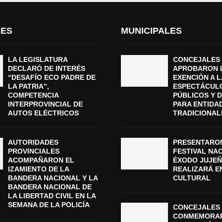
LES
MUNICIPALES
LA LEGISLATURA
CONCEJALES
DECLARÓ DE INTERÉS
APROBARON 
“DESAFÍO ECO PADRE DE
EXENCIÓN A L
LA PATRIA”,
ESPECTÁCUL
COMPETENCIA
PÚBLICOS Y 
INTERPROVINCIAL DE
PARA ENTIDA
AUTOS ELÉCTRICOS
TRADICIONAL
AUTORIDADES
PRESENTARON
PROVINCIALES
FESTIVAL NA
ACOMPAÑARON EL
ÉXODO JUJEÑ
IZAMIENTO DE LA
REALIZARÁ E
BANDERA NACIONAL Y LA
CULTURAL
BANDERA NACIONAL DE
LA LIBERTAD CIVIL EN LA
SEMANA DE LA POLICÍA
CONCEJALES 
CONMEMORAR