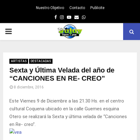
Nuestro Objetivo
Contacto
Publicite
Facebook
Instagram
Youtube
Email
Whatsapp
PRIMARY
MENU
ARTISTAS
DESTACADAS
Sexta y Última Velada del año de
“CANCIONES EN RE- CREO”
8 diciembre, 2016
Este Viernes 9 de Diciembre a las 21.30 Hs. en el centro
cultural Coquena ubicado en la calle Guemes esquina
Otero se realizará la Sexta y última velada de “Canciones
en Re- creo”.