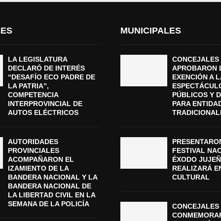
LES
MUNICIPALES
LA LEGISLATURA
CONCEJALES
DECLARÓ DE INTERÉS
APROBARON 
“DESAFÍO ECO PADRE DE
EXENCIÓN A L
LA PATRIA”,
ESPECTÁCUL
COMPETENCIA
PÚBLICOS Y 
INTERPROVINCIAL DE
PARA ENTIDA
AUTOS ELÉCTRICOS
TRADICIONAL
AUTORIDADES
PRESENTARON
PROVINCIALES
FESTIVAL NA
ACOMPAÑARON EL
ÉXODO JUJEÑ
IZAMIENTO DE LA
REALIZARÁ E
BANDERA NACIONAL Y LA
CULTURAL
BANDERA NACIONAL DE
LA LIBERTAD CIVIL EN LA
SEMANA DE LA POLICÍA
CONCEJALES 
CONMEMORAR