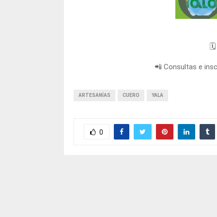
🗓
📲 Consultas e ins
ARTESANÍAS
CUERO
YALA
0